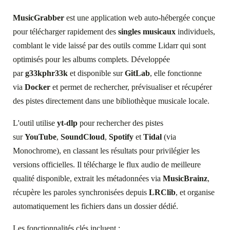
MusicGrabber
est une application web auto-hébergée conçue
pour télécharger rapidement des
singles musicaux
individuels,
comblant le vide laissé par des outils comme Lidarr qui sont
optimisés pour les albums complets.
Développée
par
g33kphr33k
et disponible sur
GitLab
, elle fonctionne
via
Docker
et permet de rechercher, prévisualiser et récupérer
des pistes directement dans une bibliothèque musicale locale.
L'outil utilise
yt-dlp
pour rechercher des pistes
sur
YouTube
,
SoundCloud
,
Spotify
et
Tidal
(via
Monochrome), en classant les résultats pour privilégier les
versions officielles. Il télécharge le flux audio de meilleure
qualité disponible, extrait les métadonnées via
MusicBrainz
,
récupère les paroles synchronisées depuis
LRClib
, et organise
automatiquement les fichiers dans un dossier dédié.
Les fonctionnalités clés incluent :