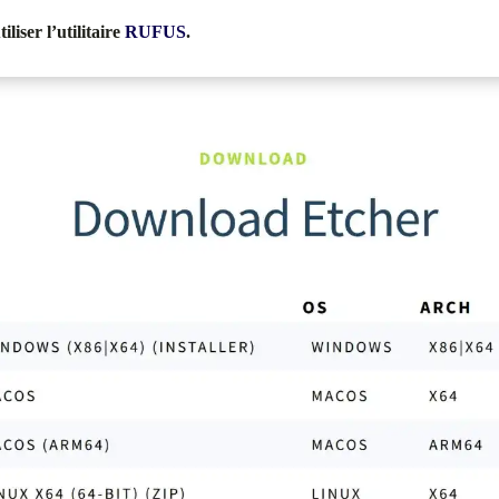
iser l’utilitaire
RUFUS
.