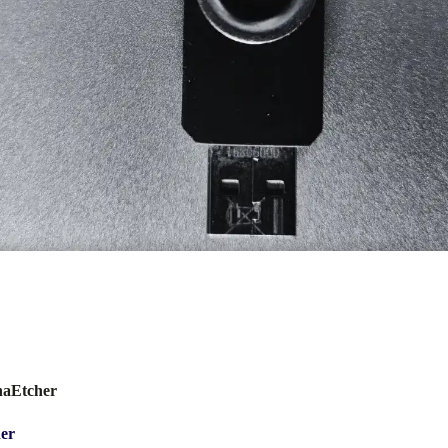
enaEtcher
her